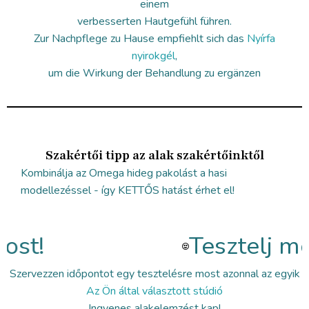
einem
verbesserten Hautgefühl führen.
Zur Nachpflege zu Hause empfiehlt sich das
Nyírfa
nyirokgél
,
um die Wirkung der Behandlung zu ergänzen
Szakértői tipp az alak szakértőinktől
Kombinálja az Omega hideg pakolást a hasi
modellezéssel - így KETTŐS hatást érhet el!
ost!
Tesztelj mos
Szervezzen időpontot egy tesztelésre most azonnal az egyik
Az Ön által választott stúdió
Ingyenes alakelemzést kap!