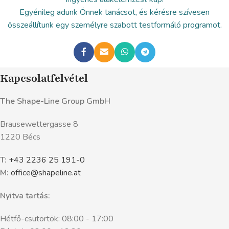
Egyénileg adunk Önnek tanácsot, és kérésre szívesen
összeállítunk egy személyre szabott testformáló programot.
Kapcsolatfelvétel
The Shape-Line Group GmbH
Brausewettergasse 8
1220 Bécs
T:
+43 2236 25 191-0
M:
office@shapeline.at
Nyitva tartás:
Hétfő-csütörtök: 08:00 - 17:00