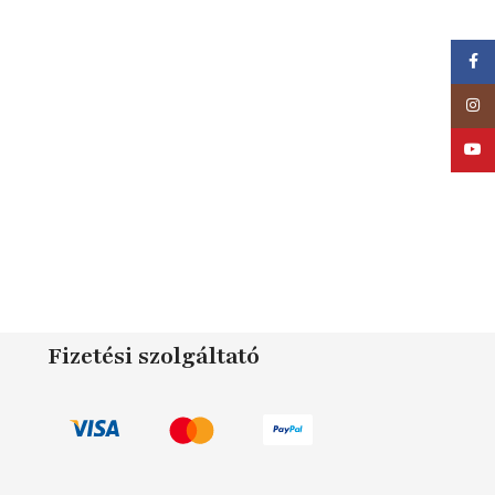
Faceb
Insta
YouTu
Fizetési szolgáltató