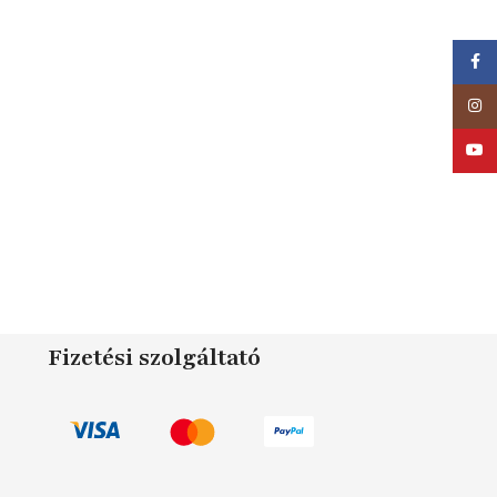
Faceb
Insta
YouTu
Fizetési szolgáltató